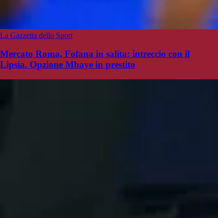
La Gazzetta dello Sport
Mercato Roma, Fofana in salita: intreccio con il
Lipsia. Opzione Mbaye in prestito