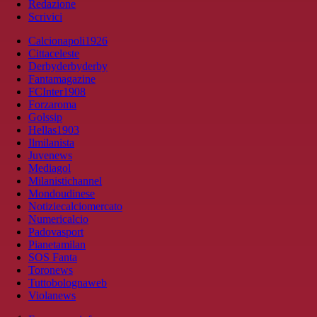
Redazione
Scrivici
Calcionapoli1926
Cittaceleste
Derbyderbyderby
Fantamagazine
FCInter1908
Forzaroma
Golssip
Hellas1903
Ilmilanista
Juvenews
Mediagol
Milanistichannel
Mondoudinese
Notiziecalciomercato
Numericalcio
Padovasport
Pianetamilan
SOS Fanta
Toronews
Tuttobolognaweb
Violanews