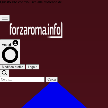
Questo sito contribuisce alla audience de
Accedi
Modifica profilo
Logout
Cerca