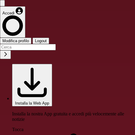
Accedi
Modifica profilo
Logout
Installa la Web App
Installa la nostra App gratuita e accedi più velocemente alle
notizie
Tocca