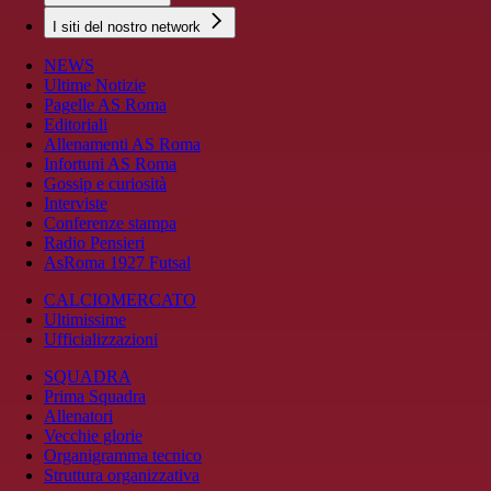
I siti del nostro network
NEWS
Ultime Notizie
Pagelle AS Roma
Editoriali
Allenamenti AS Roma
Infortuni AS Roma
Gossip e curiosità
Interviste
Conferenze stampa
Radio Pensieri
AsRoma 1927 Futsal
CALCIOMERCATO
Ultimissime
Ufficializzazioni
SQUADRA
Prima Squadra
Allenatori
Vecchie glorie
Organigramma tecnico
Struttura organizzativa