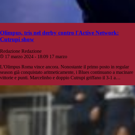
Olimpus, tris nel derby contro l'Active Network:
Cutrupi show
Redazione
Redazione
17 marzo 2024 - 18:09
17 marzo
L'Olimpus Roma vince ancora. Nonostante il primo posto in regular
season già conquistato aritmeticamente, i Blues continuano a macinare
vittorie e punti. Marcelinho e doppio Cutrupi griffano il 3-1 a…