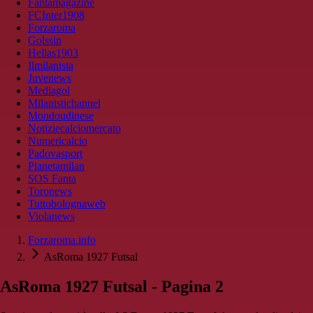
Fantamagazine
FCInter1908
Forzaroma
Golssip
Hellas1903
Ilmilanista
Juvenews
Mediagol
Milanistichannel
Mondoudinese
Notiziecalciomercato
Numericalcio
Padovasport
Pianetamilan
SOS Fanta
Toronews
Tuttobolognaweb
Violanews
Forzaroma.info
AsRoma 1927 Futsal
AsRoma 1927 Futsal - Pagina 2