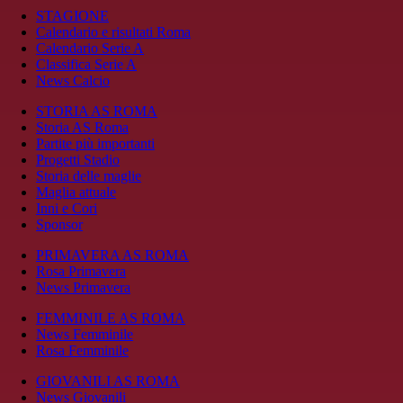
STAGIONE
Calendario e risultati Roma
Calendario Serie A
Classifica Serie A
News Calcio
STORIA AS ROMA
Storia AS Roma
Partite più importanti
Progetti Stadio
Storia delle maglie
Maglia attuale
Inni e Cori
Sponsor
PRIMAVERA AS ROMA
Rosa Primavera
News Primavera
FEMMINILE AS ROMA
News Femminile
Rosa Femminile
GIOVANILI AS ROMA
News Giovanili