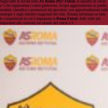
Segui tutte le novità sulla
AS Roma 1927 Futsal
, la squadra di calcio
a 5 che rappresenta i colori giallorossi. Scopri aggiornamenti su partite,
risultati, classifica e prestazioni dei giocatori, con approfondimenti sulle
strategie e sugli obiettivi stagionali del club. Rimani informato su tutte
le competizioni in cui è impegnata la
Roma Futsal
, dalle sfide più
importanti alle curiosità sul mondo del calcio a 5.