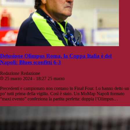
Delusione Olimpus Roma, la Coppa Italia è del
Napoli: Blues sconfitti 6-3
Redazione
Redazione
25 marzo 2024 - 18:27
25 marzo
Precedenti e campionato non contano in Final Four. Lo hanno detto un
po’ tutti prima della vigilia. Così è stato. Un MoMap Napoli formato
“maxi evento” confeziona la partita perfetta: doppia l’Olimpus…