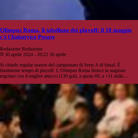
Olimpus Roma, il tabellone dei playoff: il 10 maggio
c'è l'Italservice Pesaro
Redazione
Redazione
30 aprile 2024 - 20:22
30 aprile
Si chiude regular season del campionato di Serie A di futsal. È
finalmente tempo di playoff. L’Olimpus Roma finisce la stagione
regolare con il miglior attacco (130 gol), a quota 69, a +11 dalla…