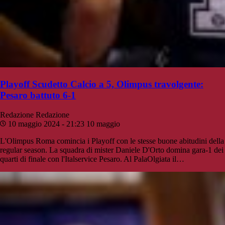
Playoff Scudetto Calcio a 5, Olimpus travolgente:
Pesaro battuto 6-1
Redazione
Redazione
10 maggio 2024 - 21:23
10 maggio
L'Olimpus Roma comincia i Playoff con le stesse buone abitudini della
regular season. La squadra di mister Daniele D'Orto domina gara-1 dei
quarti di finale con l'Italservice Pesaro. Al PalaOlgiata il…