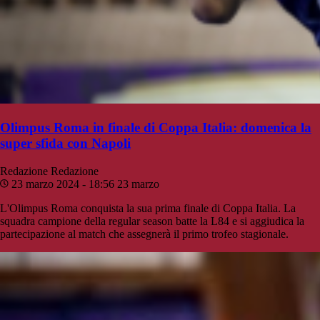
Olimpus Roma in finale di Coppa Italia: domenica la
super sfida con Napoli
Redazione
Redazione
23 marzo 2024 - 18:56
23 marzo
L'Olimpus Roma conquista la sua prima finale di Coppa Italia. La
squadra campione della regular season batte la L84 e si aggiudica la
partecipazione al match che assegnerà il primo trofeo stagionale.