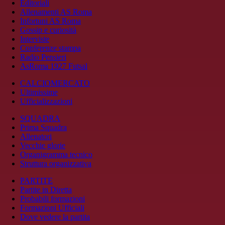
Editoriali
Allenamenti AS Roma
Infortuni AS Roma
Gossip e curiosità
Interviste
Conferenze stampa
Radio Pensieri
AsRoma 1927 Futsal
CALCIOMERCATO
Ultimissime
Ufficializzazioni
SQUADRA
Prima Squadra
Allenatori
Vecchie glorie
Organigramma tecnico
Struttura organizzativa
PARTITE
Partite in Diretta
Probabili formazioni
Formazioni Ufficiali
Dove vedere la partita