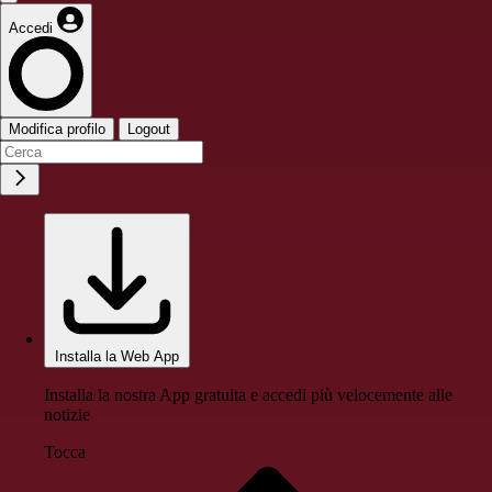
Accedi
Modifica profilo
Logout
Installa la Web App
Installa la nostra App gratuita e accedi più velocemente alle
notizie
Tocca