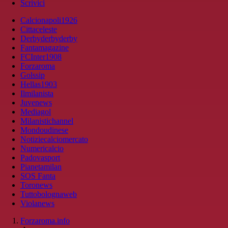
Scrivici
Calcionapoli1926
Cittaceleste
Derbyderbyderby
Fantamagazine
FCInter1908
Forzaroma
Golssip
Hellas1903
Ilmilanista
Juvenews
Mediagol
Milanistichannel
Mondoudinese
Notiziecalciomercato
Numericalcio
Padovasport
Pianetamilan
SOS Fanta
Toronews
Tuttobolognaweb
Violanews
Forzaroma.info