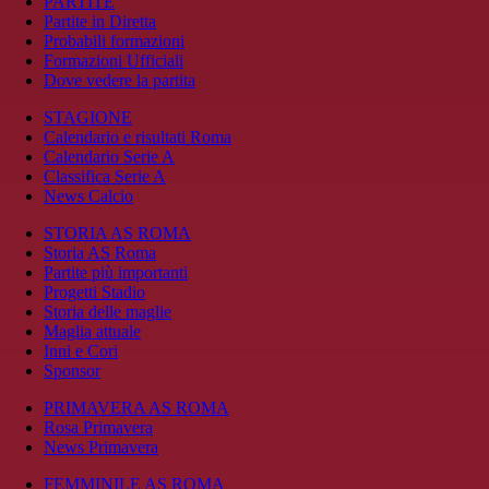
PARTITE
Partite in Diretta
Probabili formazioni
Formazioni Ufficiali
Dove vedere la partita
STAGIONE
Calendario e risultati Roma
Calendario Serie A
Classifica Serie A
News Calcio
STORIA AS ROMA
Storia AS Roma
Partite più importanti
Progetti Stadio
Storia delle maglie
Maglia attuale
Inni e Cori
Sponsor
PRIMAVERA AS ROMA
Rosa Primavera
News Primavera
FEMMINILE AS ROMA