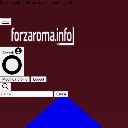
Questo sito contribuisce alla audience de
Accedi
Modifica profilo
Logout
Cerca