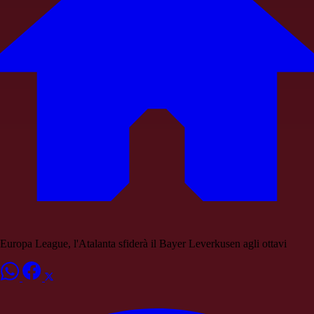
Europa League, l'Atalanta sfiderà il Bayer Leverkusen agli ottavi