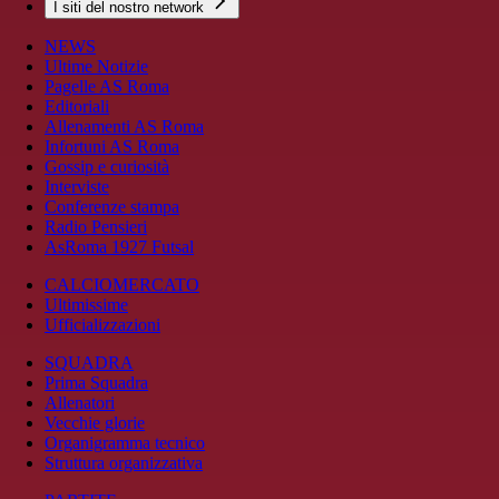
I siti del nostro network
NEWS
Ultime Notizie
Pagelle AS Roma
Editoriali
Allenamenti AS Roma
Infortuni AS Roma
Gossip e curiosità
Interviste
Conferenze stampa
Radio Pensieri
AsRoma 1927 Futsal
CALCIOMERCATO
Ultimissime
Ufficializzazioni
SQUADRA
Prima Squadra
Allenatori
Vecchie glorie
Organigramma tecnico
Struttura organizzativa