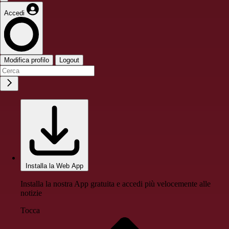
Accedi
Modifica profilo
Logout
Installa la Web App
Installa la nostra App gratuita e accedi più velocemente alle
notizie
Tocca