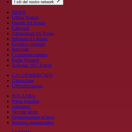
I siti del nostro network
NEWS
Ultime Notizie
Pagelle AS Roma
Editoriali
Allenamenti AS Roma
Infortuni AS Roma
Gossip e curiosità
Interviste
Conferenze stampa
Radio Pensieri
AsRoma 1927 Futsal
CALCIOMERCATO
Ultimissime
Ufficializzazioni
SQUADRA
Prima Squadra
Allenatori
Vecchie glorie
Organigramma tecnico
Struttura organizzativa