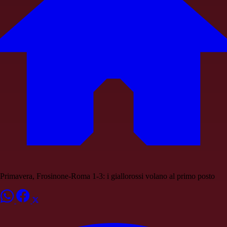
Primavera, Frosinone-Roma 1-3: i giallorossi volano al primo posto