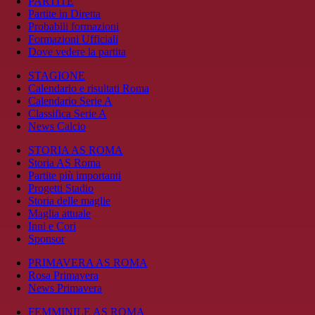
PARTITE
Partite in Diretta
Probabili formazioni
Formazioni Ufficiali
Dove vedere la partita
STAGIONE
Calendario e risultati Roma
Calendario Serie A
Classifica Serie A
News Calcio
STORIA AS ROMA
Storia AS Roma
Partite più importanti
Progetti Stadio
Storia delle maglie
Maglia attuale
Inni e Cori
Sponsor
PRIMAVERA AS ROMA
Rosa Primavera
News Primavera
FEMMINILE AS ROMA