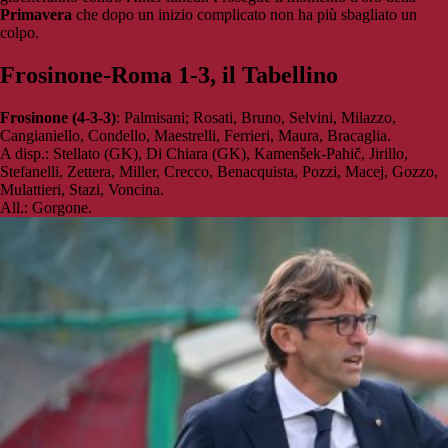
Primavera
che dopo un inizio complicato non ha più sbagliato un
colpo.
Frosinone-Roma 1-3, il Tabellino
Frosinone (4-3-3)
: Palmisani; Rosati, Bruno, Selvini, Milazzo,
Cangianiello, Condello, Maestrelli, Ferrieri, Maura, Bracaglia.
A disp.: Stellato (GK), Di Chiara (GK), Kamenšek-Pahič, Jirillo,
Stefanelli, Zettera, Miller, Crecco, Benacquista, Pozzi, Macej, Gozzo,
Mulattieri, Stazi, Voncina.
All.: Gorgone.