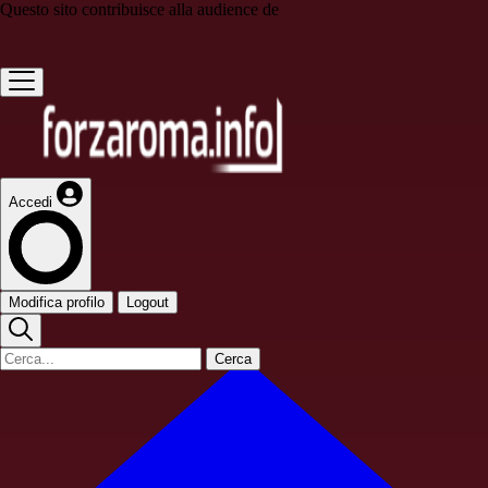
Questo sito contribuisce alla audience de
Accedi
Modifica profilo
Logout
Cerca