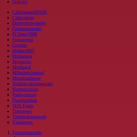
Scrivici
Calcionapoli1926
Cittaceleste
Derbyderbyderby
Fantamagazine
FCInter1908
Forzaroma
Golssip
Hellas1903
Ilmilanista
Juvenews
Mediagol
Milanistichannel
Mondoudinese
Notiziecalciomercato
Numericalcio
Padovasport
Pianetamilan
SOS Fanta
Toronews
Tuttobolognaweb
Violanews
Forzaroma.info