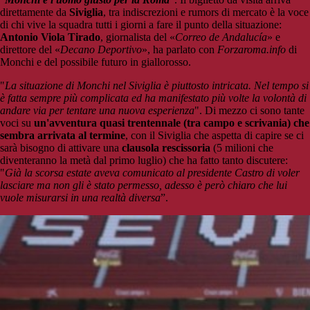
direttamente da
Siviglia
, tra indiscrezioni e rumors di mercato è la voce
di chi vive la squadra tutti i giorni a fare il punto della situazione:
Antonio Viola Tirado
, giornalista del «
Correo de Andalucía
» e
direttore del «
Decano Deportivo
», ha parlato con
Forzaroma.info
di
Monchi e del possibile futuro in giallorosso.
"
La situazione di Monchi nel Siviglia è piuttosto intricata. Nel tempo si
è fatta sempre più complicata ed ha manifestato più volte la volontà di
andare via per tentare una nuova esperienza
". Di mezzo ci sono tante
voci su
un'avventura quasi trentennale (tra campo e scrivania) che
sembra arrivata al termine
, con il Siviglia che aspetta di capire se ci
sarà bisogno di attivare una
clausola rescissoria
(5 milioni che
diventeranno la metà dal primo luglio) che ha fatto tanto discutere:
"
Già la scorsa estate aveva comunicato al presidente Castro di voler
lasciare ma non gli è stato permesso, adesso è però chiaro che lui
vuole misurarsi in una realtà diversa
”.