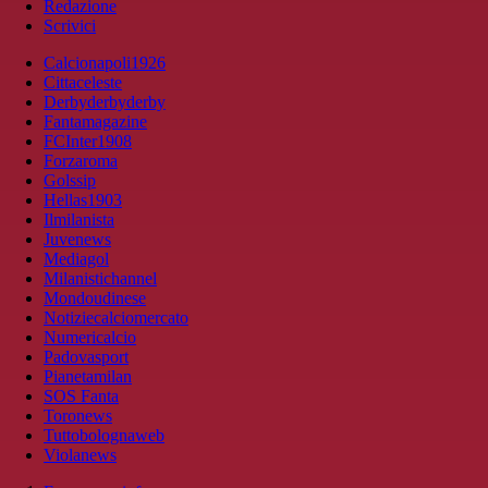
Redazione
Scrivici
Calcionapoli1926
Cittaceleste
Derbyderbyderby
Fantamagazine
FCInter1908
Forzaroma
Golssip
Hellas1903
Ilmilanista
Juvenews
Mediagol
Milanistichannel
Mondoudinese
Notiziecalciomercato
Numericalcio
Padovasport
Pianetamilan
SOS Fanta
Toronews
Tuttobolognaweb
Violanews