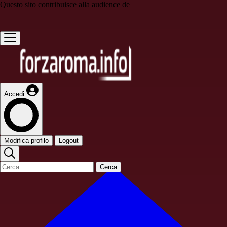
Questo sito contribuisce alla audience de
Accedi
Modifica profilo
Logout
Cerca