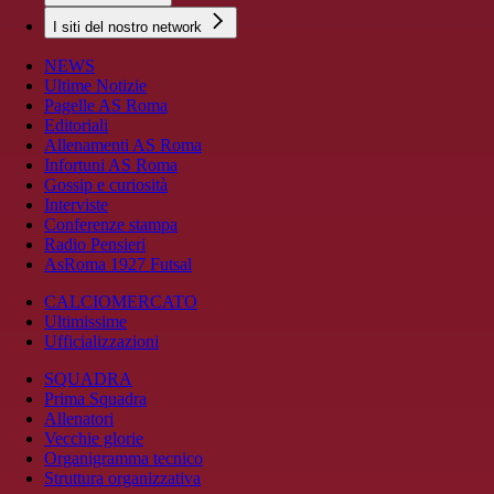
I siti del nostro network
NEWS
Ultime Notizie
Pagelle AS Roma
Editoriali
Allenamenti AS Roma
Infortuni AS Roma
Gossip e curiosità
Interviste
Conferenze stampa
Radio Pensieri
AsRoma 1927 Futsal
CALCIOMERCATO
Ultimissime
Ufficializzazioni
SQUADRA
Prima Squadra
Allenatori
Vecchie glorie
Organigramma tecnico
Struttura organizzativa