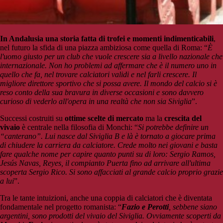
In Andalusia una storia fatta di trofei e momenti indimenticabili
,
nel futuro la sfida di una piazza ambiziosa come quella di Roma: “
È
l'uomo giusto per un club che vuole crescere sia a livello nazionale che
internazionale. Non ho problemi ad affermare che è il numero uno in
quello che fa, nel trovare calciatori validi e nel farli crescere. Il
migliore direttore sportivo che si possa avere. Il mondo del calcio si è
reso conto della sua bravura in diverse occasioni e sono davvero
curioso di vederlo all'opera in una realtà che non sia Siviglia
”.
Successi costruiti su
ottime scelte di mercato
ma la
crescita del
vivaio
è centrale nella filosofia di Monchi: “
Si potrebbe definire un
“canterano”. Lui nasce dal Siviglia B e là è tornato a giocare prima
di chiudere la carriera da calciatore. Crede molto nei giovani e basta
fare qualche nome per capire quanto punti su di loro: Sergio Ramos,
Jesús Navas, Reyes, il compianto Puerta fino ad arrivare all'ultima
scoperta Sergio Rico. Si sono affacciati al grande calcio proprio grazie
a lui
”.
Tra le tante intuizioni, anche una coppia di calciatori che è diventata
fondamentale nel progetto romanista: “
Fazio e Perotti
, sebbene siano
argentini, sono prodotti del vivaio del Siviglia. Ovviamente scoperti da