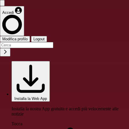
Accedi
Modifica profilo
Logout
Installa la Web App
Installa la nostra App gratuita e accedi più velocemente alle
notizie
Tocca