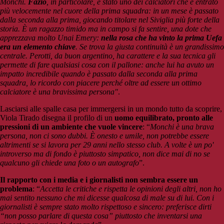
Monchi.
Fazio
, in particolare, è stato uno dei calciatori che è entrato
più velocemente nel cuore della prima squadra: in un mese è passato
dalla seconda alla prima, giocando titolare nel Siviglia più forte della
storia. È un ragazzo timido ma in campo si fa sentire, una dote che
apprezzava molto Unai Emery:
nella rosa che ha vinto la prima Uefa
era un elemento chiave
. Se trova la giusta continuità è un grandissimo
centrale. Perotti, da buon argentino, ha carattere e la sua tecnica gli
permette di fare qualsiasi cosa con il pallone: anche lui ha avuto un
impatto incredibile quando è passato dalla seconda alla prima
squadra, lo ricordo con piacere perché oltre ad essere un ottimo
calciatore è una bravissima persona"
.
Lasciarsi alle spalle casa per immergersi in un mondo tutto da scoprire,
Viola Tirado disegna il profilo di un
uomo equilibrato, pronto alle
pressioni di un ambiente che vuole vincere
: “
Monchi è una brava
persona, non ci sono dubbi. È onesto e umile, non potrebbe essere
altrimenti se si lavora per 29 anni nello stesso club. A volte è un po'
introverso ma di fondo è piuttosto simpatico, non dice mai di no se
qualcuno gli chiede una foto o un autografo
”.
Il rapporto con i media e i giornalisti non sembra essere un
problema
: “
Accetta le critiche e rispetta le opinioni degli altri, non ho
mai sentito nessuno che mi dicesse qualcosa di male su di lui. Con i
giornalisti è sempre stato molto rispettoso e sincero: preferisce dirti
“non posso parlare di questa cosa” piuttosto che inventarsi una