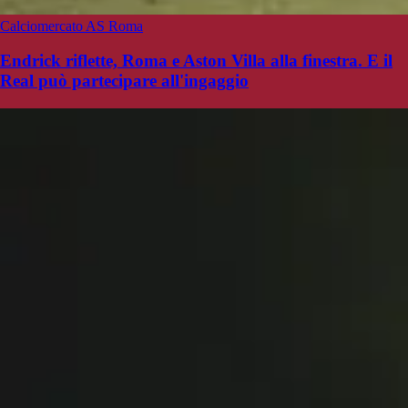
Calciomercato AS Roma
Endrick riflette, Roma e Aston Villa alla finestra. E il
Real può partecipare all'ingaggio