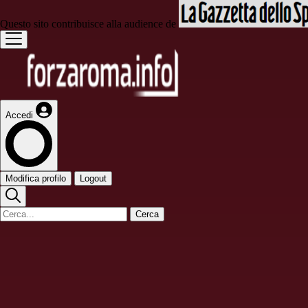
Questo sito contribuisce alla audience de
Accedi
Modifica profilo
Logout
Cerca