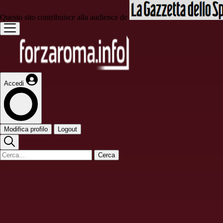
Questo sito contribuisce alla audience de
Accedi
Modifica profilo
Logout
Cerca