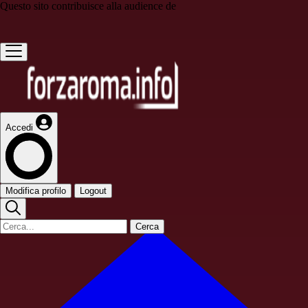
Questo sito contribuisce alla audience de
Accedi
Modifica profilo
Logout
Cerca