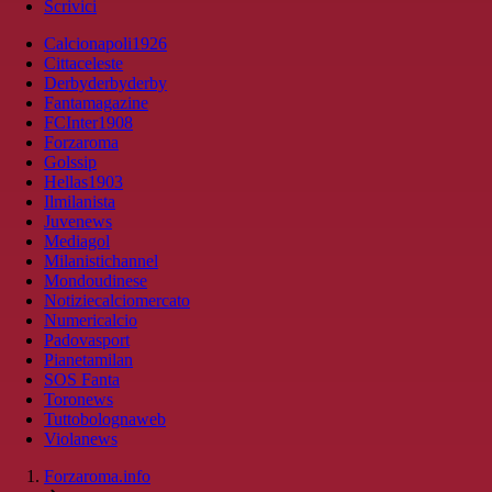
Scrivici
Calcionapoli1926
Cittaceleste
Derbyderbyderby
Fantamagazine
FCInter1908
Forzaroma
Golssip
Hellas1903
Ilmilanista
Juvenews
Mediagol
Milanistichannel
Mondoudinese
Notiziecalciomercato
Numericalcio
Padovasport
Pianetamilan
SOS Fanta
Toronews
Tuttobolognaweb
Violanews
Forzaroma.info