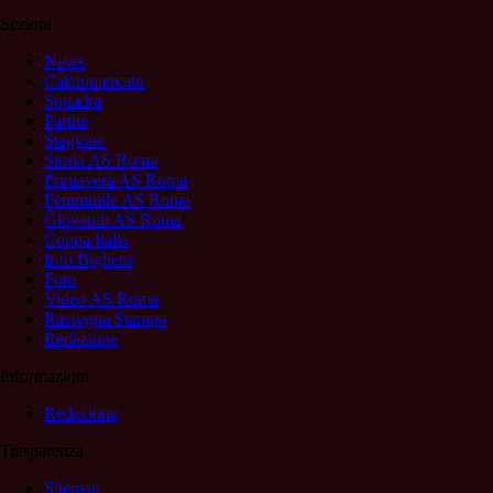
Sezioni
News
Calciomercato
Squadra
Partite
Stagione
Storia AS Roma
Primavera AS Roma
Femminile AS Roma
Giovanili AS Roma
Coppa Italia
Info Biglietti
Foto
Video AS Roma
Rassegna Stampa
Redazione
Informazioni
Redazione
Trasparenza
Sitemap