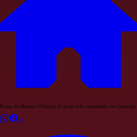
Roma: da Manna a D'Amico, è caccia al ds compatibile con Gasperini