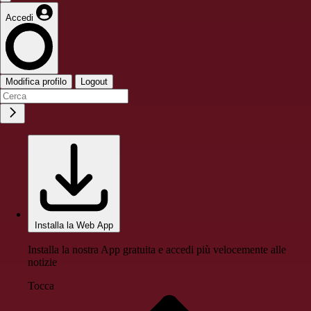
Accedi
Modifica profilo
Logout
Installa la Web App
Installa la nostra App gratuita e accedi più velocemente alle
notizie
Tocca