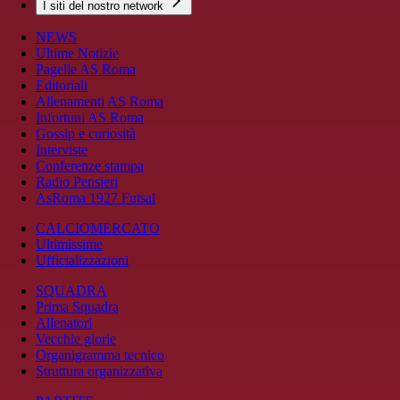
I siti del nostro network
NEWS
Ultime Notizie
Pagelle AS Roma
Editoriali
Allenamenti AS Roma
Infortuni AS Roma
Gossip e curiosità
Interviste
Conferenze stampa
Radio Pensieri
AsRoma 1927 Futsal
CALCIOMERCATO
Ultimissime
Ufficializzazioni
SQUADRA
Prima Squadra
Allenatori
Vecchie glorie
Organigramma tecnico
Struttura organizzativa