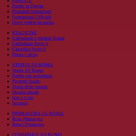
PARTITE
Partite in Diretta
Probabili formazioni
Formazioni Ufficiali
Dove vedere la partita
STAGIONE
Calendario e risultati Roma
Calendario Serie A
Classifica Serie A
News Calcio
STORIA AS ROMA
Storia AS Roma
Partite più importanti
Progetti Stadio
Storia delle maglie
Maglia attuale
Inni e Cori
Sponsor
PRIMAVERA AS ROMA
Rosa Primavera
News Primavera
FEMMINILE AS ROMA