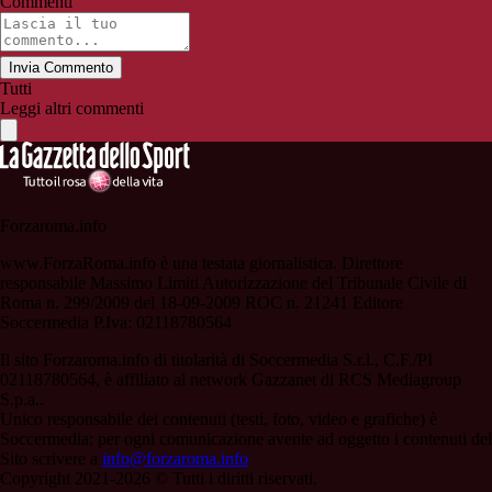
Commenti
Invia Commento
Tutti
Leggi altri commenti
Forzaroma.info
www.ForzaRoma.info è una testata giornalistica. Direttore
responsabile Massimo Limiti Autorizzazione del Tribunale Civile di
Roma n. 299/2009 del 18-09-2009 ROC n. 21241 Editore
Soccermedia P.Iva: 02118780564
Il sito Forzaroma.info di titolarità di Soccermedia S.r.l., C.F./PI
02118780564, è affiliato al network Gazzanet di RCS Mediagroup
S.p.a..
Unico responsabile dei contenuti (testi, foto, video e grafiche) è
Soccermedia; per ogni comunicazione avente ad oggetto i contenuti del
Sito scrivere a
info@forzaroma.info
Copyright 2021-2026 © Tutti i diritti riservati.