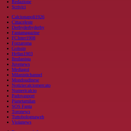
Redazione
Scrivici
Calcionapoli1926
Cittaceleste
Derbyderbyderby
Fantamagazine
FCInter1908
Forzaroma
Golssip
Hellas1903
Ilmilanista
Juvenews
Mediagol
Milanistichannel
Mondoudinese
Notiziecalciomercato
Numericalcio
Padovasport
Pianetamilan
SOS Fanta
Toronews
Tuttobolognaweb
Violanews