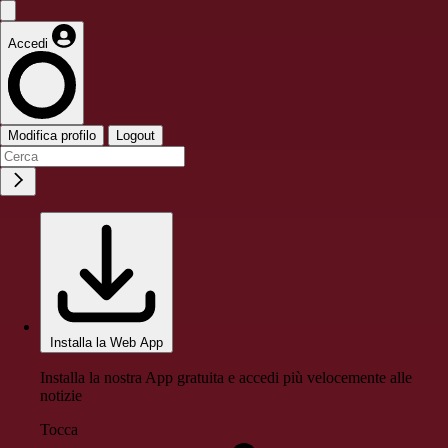
Accedi
Modifica profilo
Logout
Installa la Web App
Installa la nostra App gratuita e accedi più velocemente alle
notizie
Tocca