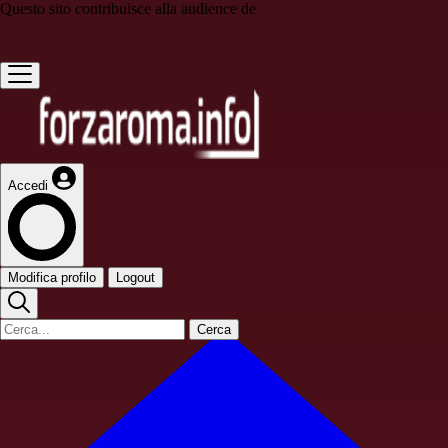
Questo sito contribuisce alla audience de
Accedi
Modifica profilo
Logout
Cerca