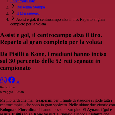
Forzaroma.info
Rassegna Stampa
Il Messaggero
Assist e gol, il centrocampo alza il tiro. Reparto al gran
completo per la volata
Assist e gol, il centrocampo alza il tiro.
Reparto al gran completo per la volata
Da Pisilli a Koné, i mediani hanno inciso
sul 30 percento delle 52 reti segnate in
campionato
Redazione
8 maggio - 08:38
Meglio tardi che mai.
Gasperini
per il finale di stagione si gode tutti i
centrocampisti, che sono in gran spolvero. Nelle ultime due vittorie con
Bologna
e
Fiorentina
ci hanno messo lo zampino
El Aynaoui
(gol e
assist),
Pisilli
(gol) e
Koné
(assist). E rimasto a secco
Cristante
che