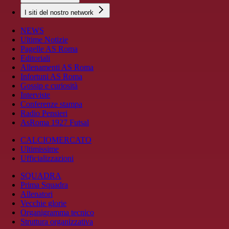
I siti del nostro network
NEWS
Ultime Notizie
Pagelle AS Roma
Editoriali
Allenamenti AS Roma
Infortuni AS Roma
Gossip e curiosità
Interviste
Conferenze stampa
Radio Pensieri
AsRoma 1927 Futsal
CALCIOMERCATO
Ultimissime
Ufficializzazioni
SQUADRA
Prima Squadra
Allenatori
Vecchie glorie
Organigramma tecnico
Struttura organizzativa