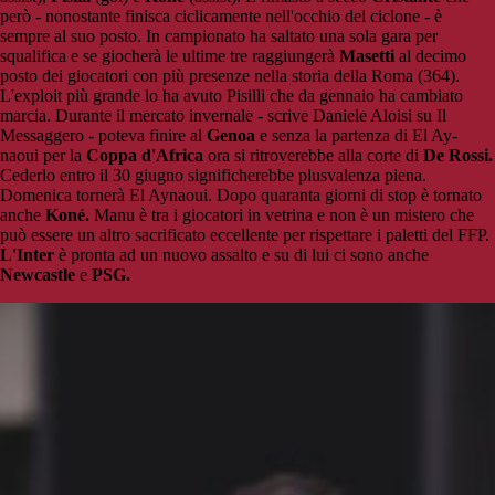
però - nonostante finisca ciclicamente nell'occhio del ciclone - è
sempre al suo posto. In campionato ha saltato una sola gara per
squalifica e se giocherà le ultime tre raggiungerà
Masetti
al decimo
posto dei giocatori con più presenze nella storia della Roma (364).
L'exploit più grande lo ha avuto Pisilli che da gennaio ha cambiato
marcia. Durante il mercato invernale - scrive Daniele Aloisi su Il
Messaggero - poteva finire al
Genoa
e senza la partenza di El Ay-
naoui per la
Coppa d'Africa
ora si ritroverebbe alla corte di
De Rossi.
Cederlo entro il 30 giugno significherebbe plusvalenza piena.
Domenica tornerà El Aynaoui. Dopo quaranta giorni di stop è tornato
anche
Koné.
Manu è tra i giocatori in vetrina e non è un mistero che
può essere un altro sacrificato eccellente per rispettare i paletti del FFP.
L'Inter
è pronta ad un nuovo assalto e su di lui ci sono anche
Newcastle
e
PSG.